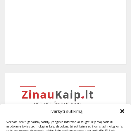
Tvarkyti sutikimą
Siekdami teikti geriausią patirtį, įrenginio informacijai saugoti ir (arba) pasiekti
naudojame tokias technologijas kaip slapukus. Jei sutiksime su šiomis technologijomis,
galėsime apdoroti duomenis, tokius kaip naršymo elgsena arba unikalūs ID šioje