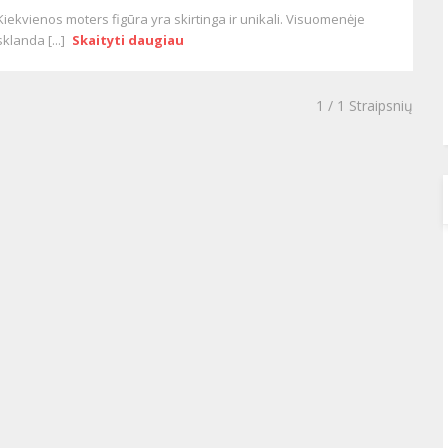
Kiekvienos moters figūra yra skirtinga ir unikali. Visuomenėje
sklanda [...]
Skaityti daugiau
1
/ 1 Straipsnių