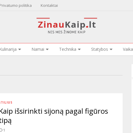
Privatumo politika
Kontaktai
Kulinarija
Namai
Technika
Statybos
Vaika
STILIUS
Kaip išsirinkti sijoną pagal figūros
tipą
1