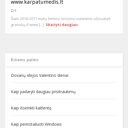
www.karpatumedis.lt
0
Šiam 2016-2017 metų žiemos sezonui nutarėme užsisakyti
granulių iš www [...]
Skaityti daugiau
Kitiems patiko
Dovanų idėjos Valentino dienai
Kaip padaryti daugiau prisitraukimų
Kaip išsirinkti kaitlentę
Kaip perinstaliuoti Windows