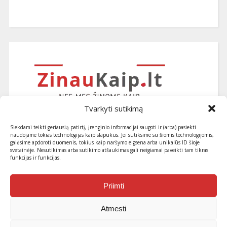
Tvarkyti sutikimą
Siekdami teikti geriausią patirtį, įrenginio informacijai saugoti ir (arba) pasiekti
naudojame tokias technologijas kaip slapukus. Jei sutiksime su šiomis technologijomis,
galėsime apdoroti duomenis, tokius kaip naršymo elgsena arba unikalūs ID šioje
svetainėje. Nesutikimas arba sutikimo atšaukimas gali neigiamai paveikti tam tikras
funkcijas ir funkcijas.
Užsiprenumeruokite naujausius
straipsnius ir patarimus
Priimti
Atmesti