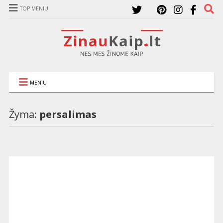
TOP MENIU
MENIU
Žyma:
persalimas