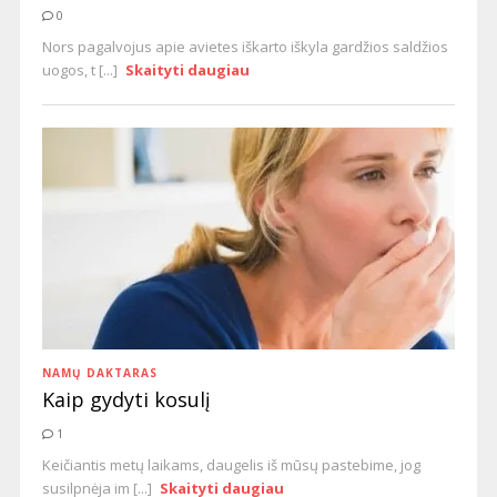
0
Nors pagalvojus apie avietes iškarto iškyla gardžios saldžios
uogos, t [...]
Skaityti daugiau
NAMŲ DAKTARAS
Kaip gydyti kosulį
1
Keičiantis metų laikams, daugelis iš mūsų pastebime, jog
susilpnėja im [...]
Skaityti daugiau