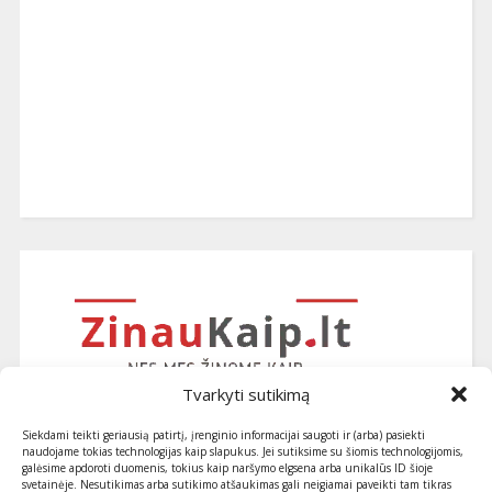
Tvarkyti sutikimą
Siekdami teikti geriausią patirtį, įrenginio informacijai saugoti ir (arba) pasiekti
naudojame tokias technologijas kaip slapukus. Jei sutiksime su šiomis technologijomis,
galėsime apdoroti duomenis, tokius kaip naršymo elgsena arba unikalūs ID šioje
svetainėje. Nesutikimas arba sutikimo atšaukimas gali neigiamai paveikti tam tikras