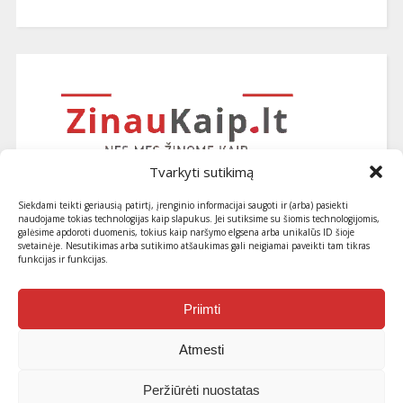
Tvarkyti sutikimą
Siekdami teikti geriausią patirtį, įrenginio informacijai saugoti ir (arba) pasiekti
naudojame tokias technologijas kaip slapukus. Jei sutiksime su šiomis technologijomis,
galėsime apdoroti duomenis, tokius kaip naršymo elgsena arba unikalūs ID šioje
svetainėje. Nesutikimas arba sutikimo atšaukimas gali neigiamai paveikti tam tikras
funkcijas ir funkcijas.
Užsiprenumeruokite naujausius
straipsnius ir patarimus
Priimti
Atmesti
Peržiūrėti nuostatas