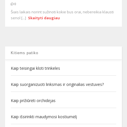
0
Šiais laikais norint sužinoti kokie bus orai, nebereikia klausti
senol [...]
Skaityti daugiau
Kitiems patiko
Kaip teisingai kloti trinkeles
Kaip suorganizuoti linksmas ir originalias vestuves?
Kaip prižiūrėti orchidėjas
Kaip išsirinkti maudymosi kostiumėlį