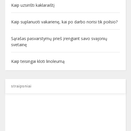
Kaip uzsirišti kaklaraištį
Kaip suplanuoti vakarienę, kai po darbo norisi tik poilsio?
Sąrašas pasvarstymų prieš įrengiant savo svajonių
svetainę
Kaip teisingai kloti linoleumą
straipsniai