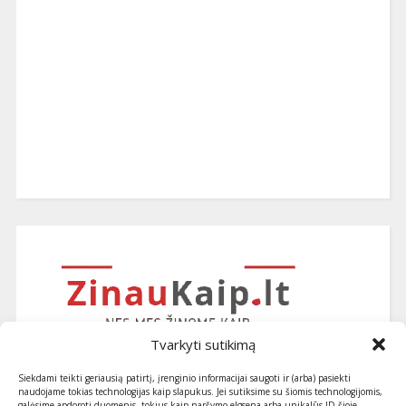
Tvarkyti sutikimą
Siekdami teikti geriausią patirtį, įrenginio informacijai saugoti ir (arba) pasiekti
naudojame tokias technologijas kaip slapukus. Jei sutiksime su šiomis technologijomis,
galėsime apdoroti duomenis, tokius kaip naršymo elgsena arba unikalūs ID šioje