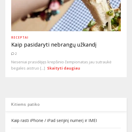
RECEPTAI
Kaip pasidaryti nebrangų užkandį
2
Neseniai prasidėjęs krepšinio čempionatas jau sutraukė
begales aistruo [...]
Skaityti daugiau
Kitiems patiko
Kaip rasti iPhone / iPad serijinį numerį ir IMEI