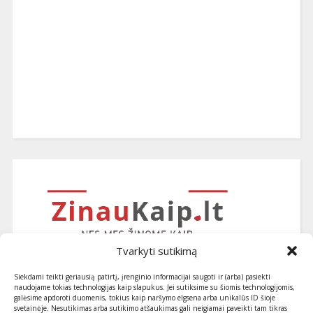
Tvarkyti sutikimą
Siekdami teikti geriausią patirtį, įrenginio informacijai saugoti ir (arba) pasiekti
naudojame tokias technologijas kaip slapukus. Jei sutiksime su šiomis technologijomis,
galėsime apdoroti duomenis, tokius kaip naršymo elgsena arba unikalūs ID šioje
svetainėje. Nesutikimas arba sutikimo atšaukimas gali neigiamai paveikti tam tikras