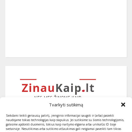
Tvarkyti sutikimą
Siekdami teikti geriausią patirtį, įrenginio informacijai saugoti ir (arba) pasiekti
naudojame tokias technologijas kaip slapukus. Jei sutiksime su šiomis technologijomis,
galėsime apdoroti duomenis, tokius kaip naršymo elgsena arba unikalūs ID šioje
svetainėje. Nesutikimas arba sutikimo atšaukimas gali neigiamai paveikti tam tikras