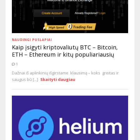
NAUDINGI PUSLAPIAI
Kaip įsigyti kriptovaliutų BTC – Bitcoin,
ETH – Ethereum ir kitų populiariausių
1
Dažnai iš aplinkinių išgirstame klausimą – koks greitas ir
saugus bū [...]
Skaityti daugiau