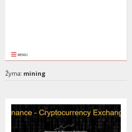
MENIU
Žyma:
mining