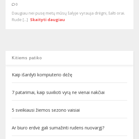
0
Daugiau nei pusę metų mūsų šalyje vyrauja drėgni, šalti orai.
Rude [...]
Skaityti daugiau
Kitiems patiko
Kaip išardyti kompiuterio dėžę
7 patarimai, kaip suvilioti vyrą ne vienai nakčiai
5 sveikiausi žiemos sezono vaisiai
Ar biuro erdvė gali sumažinti rudens nuovargį?