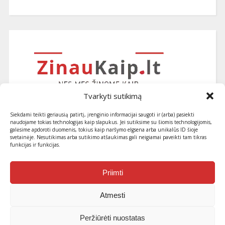
Tvarkyti sutikimą
Siekdami teikti geriausią patirtį, įrenginio informacijai saugoti ir (arba) pasiekti
naudojame tokias technologijas kaip slapukus. Jei sutiksime su šiomis technologijomis,
galėsime apdoroti duomenis, tokius kaip naršymo elgsena arba unikalūs ID šioje
svetainėje. Nesutikimas arba sutikimo atšaukimas gali neigiamai paveikti tam tikras
funkcijas ir funkcijas.
Užsiprenumeruokite naujausius
straipsnius ir patarimus
Priimti
Atmesti
Peržiūrėti nuostatas