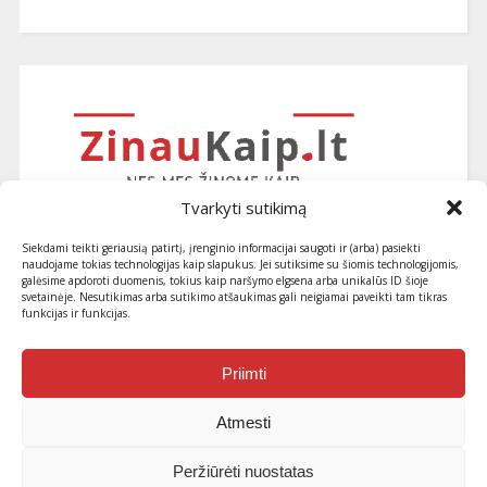
Tvarkyti sutikimą
Siekdami teikti geriausią patirtį, įrenginio informacijai saugoti ir (arba) pasiekti
naudojame tokias technologijas kaip slapukus. Jei sutiksime su šiomis technologijomis,
galėsime apdoroti duomenis, tokius kaip naršymo elgsena arba unikalūs ID šioje
svetainėje. Nesutikimas arba sutikimo atšaukimas gali neigiamai paveikti tam tikras
funkcijas ir funkcijas.
Užsiprenumeruokite naujausius
straipsnius ir patarimus
Priimti
Atmesti
Peržiūrėti nuostatas