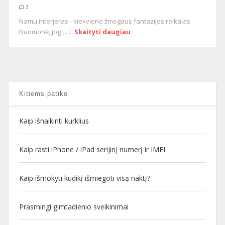
3
Namu interjeras - kiekvieno žmogaus fantazijos reikalas.
Nuomonė, jog [...]
Skaityti daugiau
Kitiems patiko
Kaip išnaikinti kurklius
Kaip rasti iPhone / iPad serijinį numerį ir IMEI
Kaip išmokyti kūdikį išmiegoti visą naktį?
Prasmingi gimtadienio sveikinimai