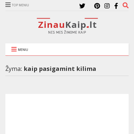
TOP MENIU
MENIU
Žyma:
kaip pasigamint kilima