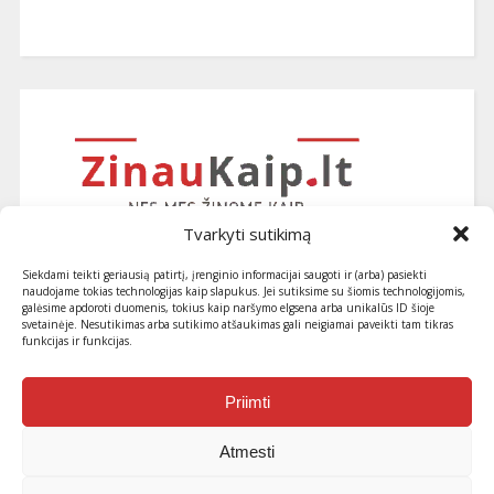
Tvarkyti sutikimą
Siekdami teikti geriausią patirtį, įrenginio informacijai saugoti ir (arba) pasiekti
naudojame tokias technologijas kaip slapukus. Jei sutiksime su šiomis technologijomis,
galėsime apdoroti duomenis, tokius kaip naršymo elgsena arba unikalūs ID šioje
svetainėje. Nesutikimas arba sutikimo atšaukimas gali neigiamai paveikti tam tikras
funkcijas ir funkcijas.
Užsiprenumeruokite naujausius
straipsnius ir patarimus
Priimti
Atmesti