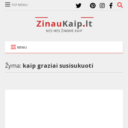
TOP MENIU
MENIU
Žyma:
kaip graziai susisukuoti