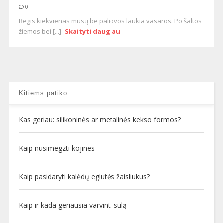
0
Regis kiekvienas mūsų be paliovos laukia vasaros. Po šaltos
žiemos bei [...]
Skaityti daugiau
Kitiems patiko
Kas geriau: silikoninės ar metalinės kekso formos?
Kaip nusimegzti kojines
Kaip pasidaryti kalėdų eglutės žaisliukus?
Kaip ir kada geriausia varvinti sulą