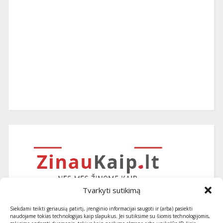
Tvarkyti sutikimą
Siekdami teikti geriausią patirtį, įrenginio informacijai saugoti ir (arba) pasiekti
naudojame tokias technologijas kaip slapukus. Jei sutiksime su šiomis technologijomis,