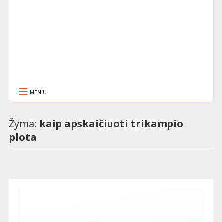
MENIU
Žyma:
kaip apskaičiuoti trikampio
plota