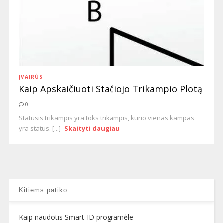
ĮVAIRŪS
Kaip Apskaičiuoti Stačiojo Trikampio Plotą
0
Statusis trikampis yra toks trikampis, kurio vienas kampas
yra status. [...]
Skaityti daugiau
Kitiems patiko
Kaip naudotis Smart-ID programėle