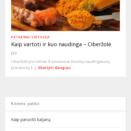
PATARIMAI VIRTUVĖJE
Kaip vartoti ir kuo naudinga – Ciberžolė
0
Ciberžolė yra vienas iš seniausiai žinomų naudingiausių
prieskonių [...]
Skaityti daugiau
Kitiems patiko
Kaip paruošti kaljaną