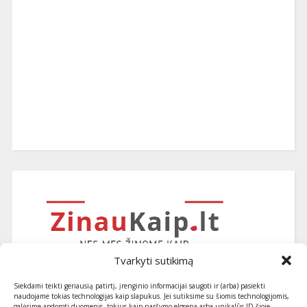
Tvarkyti sutikimą
Siekdami teikti geriausią patirtį, įrenginio informacijai saugoti ir (arba) pasiekti
naudojame tokias technologijas kaip slapukus. Jei sutiksime su šiomis technologijomis,
galėsime apdoroti duomenis, tokius kaip naršymo elgsena arba unikalūs ID šioje