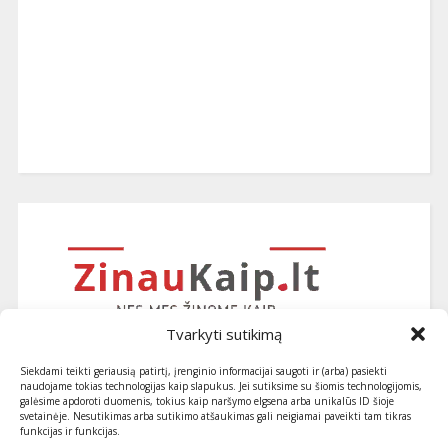
Tvarkyti sutikimą
Siekdami teikti geriausią patirtį, įrenginio informacijai saugoti ir (arba) pasiekti
naudojame tokias technologijas kaip slapukus. Jei sutiksime su šiomis technologijomis,
galėsime apdoroti duomenis, tokius kaip naršymo elgsena arba unikalūs ID šioje
svetainėje. Nesutikimas arba sutikimo atšaukimas gali neigiamai paveikti tam tikras
funkcijas ir funkcijas.