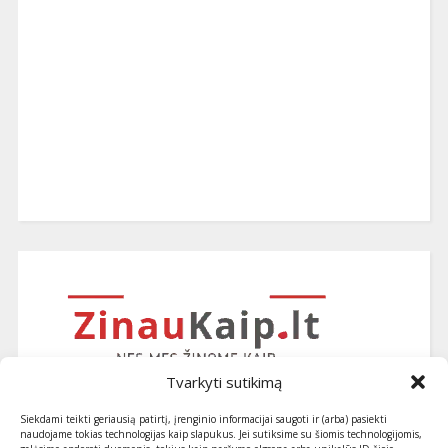
Tvarkyti sutikimą
Siekdami teikti geriausią patirtį, įrenginio informacijai saugoti ir (arba) pasiekti
naudojame tokias technologijas kaip slapukus. Jei sutiksime su šiomis technologijomis,