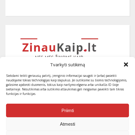
Tvarkyti sutikimą
Siekdami teikti geriausią patirtį, įrenginio informacijai saugoti ir (arba) pasiekti
naudojame tokias technologijas kaip slapukus. Jei sutiksime su šiomis technologijomis,
galėsime apdoroti duomenis, tokius kaip naršymo elgsena arba unikalūs ID šioje
svetainėje. Nesutikimas arba sutikimo atšaukimas gali neigiamai paveikti tam tikras
funkcijas ir funkcijas.
Užsiprenumeruokite naujausius
straipsnius ir patarimus
Priimti
Atmesti