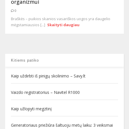
organizmui
0
Braškės – puikios skanios vasariškos uogos yra daugelio
mėgstamiausios [...]
Skaityti daugiau
Kitiems patiko
Kaip uždirbti iš pinigų skolinimo – Savy.lt
Vaizdo registratorius – Navitel R1000
Kaip užlopyti megztinį
Generatoriaus priežiūra šaltuoju metų laiku: 3 veiksmai