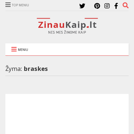
TOP MENIU
MENIU
Žyma:
braskes