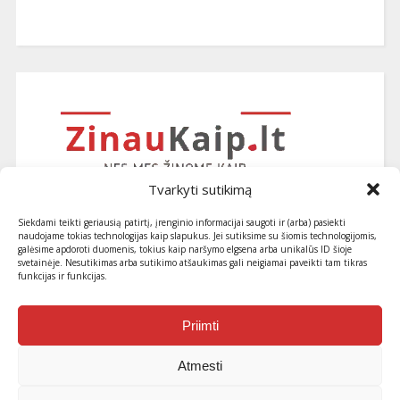
Tvarkyti sutikimą
Siekdami teikti geriausią patirtį, įrenginio informacijai saugoti ir (arba) pasiekti
naudojame tokias technologijas kaip slapukus. Jei sutiksime su šiomis technologijomis,
galėsime apdoroti duomenis, tokius kaip naršymo elgsena arba unikalūs ID šioje
svetainėje. Nesutikimas arba sutikimo atšaukimas gali neigiamai paveikti tam tikras
funkcijas ir funkcijas.
Užsiprenumeruokite naujausius
straipsnius ir patarimus
Priimti
Atmesti