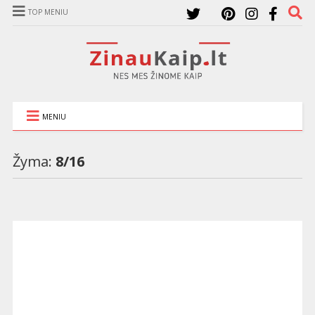
TOP MENIU
MENIU
Žyma:
8/16