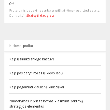
0
Protarpinis badavimas arba angliškai - time-restricted eating.
Dar tru [...]
Skaityti daugiau
Kitiems patiko
Kaip išsirinkti sniego kastuvą
Kaip pasidaryti rožes iš klevo lapų
Kaip pagaminti kiaulieną kinietiškai
Numatymas ir prisitaikymas – esminis žaidimų
strategijos elementas