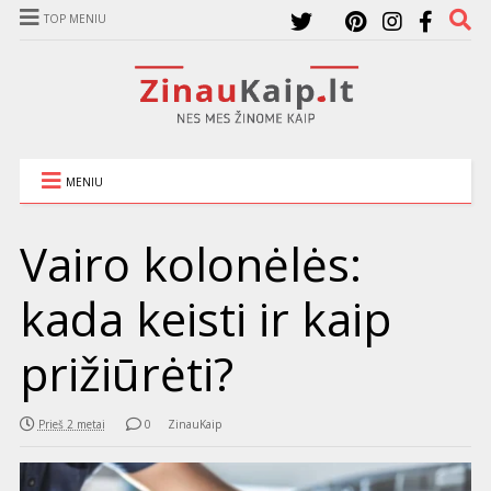
TOP MENIU
MENIU
Vairo kolonėlės:
kada keisti ir kaip
prižiūrėti?
Prieš 2 metai
0
ZinauKaip