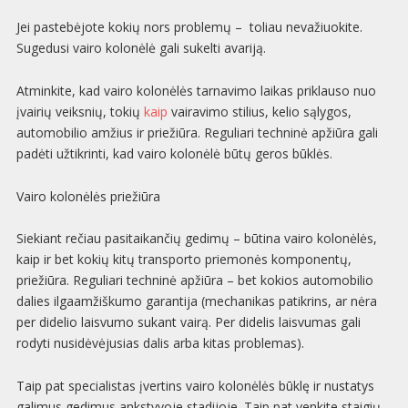
Jei pastebėjote kokių nors problemų – toliau nevažiuokite.
Sugedusi vairo kolonėlė gali sukelti avariją.
Atminkite, kad vairo kolonėlės tarnavimo laikas priklauso nuo
įvairių veiksnių, tokių
kaip
vairavimo stilius, kelio sąlygos,
automobilio amžius ir priežiūra. Reguliari techninė apžiūra gali
padėti užtikrinti, kad vairo kolonėlė būtų geros būklės.
Vairo kolonėlės priežiūra
Siekiant rečiau pasitaikančių gedimų – būtina vairo kolonėlės,
kaip ir bet kokių kitų transporto priemonės komponentų,
priežiūra. Reguliari techninė apžiūra – bet kokios automobilio
dalies ilgaamžiškumo garantija (mechanikas patikrins, ar nėra
per didelio laisvumo sukant vairą. Per didelis laisvumas gali
rodyti nusidėvėjusias dalis arba kitas problemas).
Taip pat specialistas įvertins vairo kolonėlės būklę ir nustatys
galimus gedimus ankstyvoje stadijoje. Taip pat venkite staigių