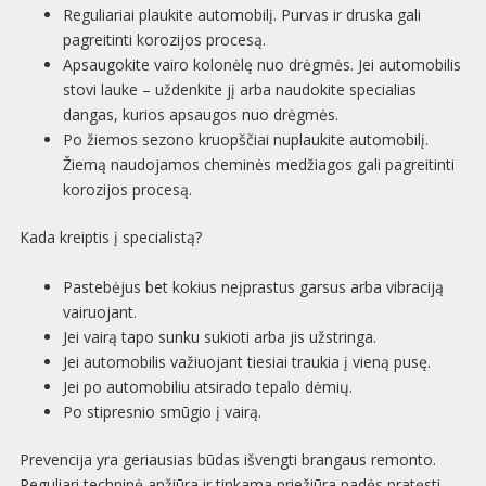
Reguliariai plaukite automobilį. Purvas ir druska gali
pagreitinti korozijos procesą.
Apsaugokite vairo kolonėlę nuo drėgmės. Jei automobilis
stovi lauke – uždenkite jį arba naudokite specialias
dangas, kurios apsaugos nuo drėgmės.
Po žiemos sezono kruopščiai nuplaukite automobilį.
Žiemą naudojamos cheminės medžiagos gali pagreitinti
korozijos procesą.
Kada kreiptis į specialistą?
Pastebėjus bet kokius neįprastus garsus arba vibraciją
vairuojant.
Jei vairą tapo sunku sukioti arba jis užstringa.
Jei automobilis važiuojant tiesiai traukia į vieną pusę.
Jei po automobiliu atsirado tepalo dėmių.
Po stipresnio smūgio į vairą.
Prevencija yra geriausias būdas išvengti brangaus remonto.
Reguliari techninė apžiūra ir tinkama priežiūra padės pratęsti