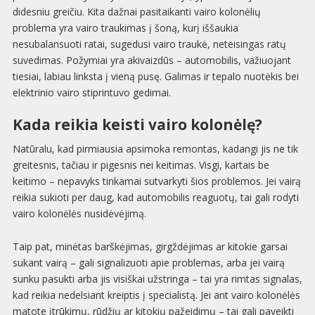
didesniu greičiu. Kita dažnai pasitaikanti vairo kolonėlių
problema yra vairo traukimas į šoną, kurį iššaukia
nesubalansuoti ratai, sugedusi vairo traukė, neteisingas ratų
suvedimas. Požymiai yra akivaizdūs – automobilis, važiuojant
tiesiai, labiau linksta į vieną pusę. Galimas ir tepalo nuotėkis bei
elektrinio vairo stiprintuvo gedimai.
Kada reikia keisti vairo kolonėlę?
Natūralu, kad pirmiausia apsimoka remontas, kadangi jis ne tik
greitesnis, tačiau ir pigesnis nei keitimas. Visgi, kartais be
keitimo – nepavyks tinkamai sutvarkyti šios problemos. Jei vairą
reikia sukioti per daug, kad automobilis reaguotų, tai gali rodyti
vairo kolonėlės nusidėvėjimą.
Taip pat, minėtas barškėjimas, girgždėjimas ar kitokie garsai
sukant vairą – gali signalizuoti apie problemas, arba jei vairą
sunku pasukti arba jis visiškai užstringa – tai yra rimtas signalas,
kad reikia nedelsiant kreiptis į specialistą. Jei ant vairo kolonėlės
matote įtrūkimų, rūdžių ar kitokių pažeidimų – tai gali paveikti