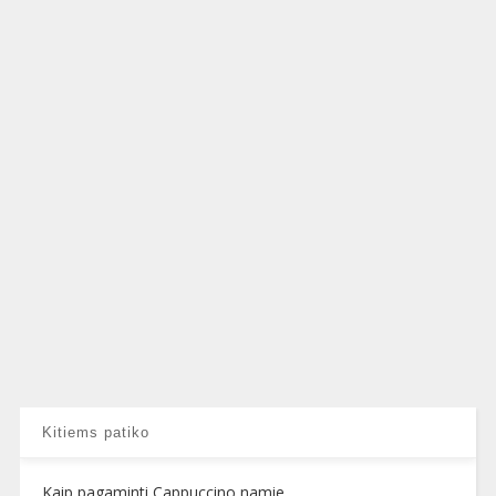
Kitiems patiko
Kaip pagaminti Cappuccino namie