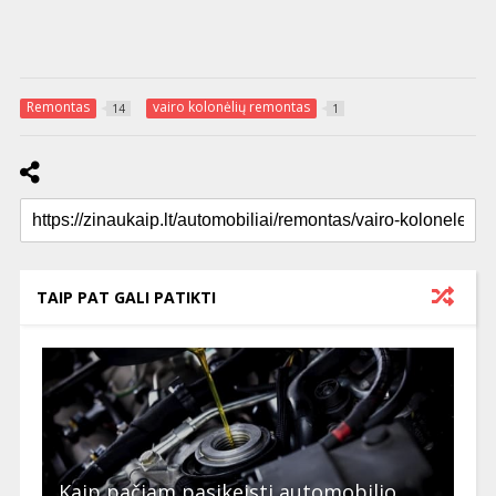
Remontas
vairo kolonėlių remontas
14
1
TAIP PAT GALI PATIKTI
Kaip pačiam pasikeisti automobilio