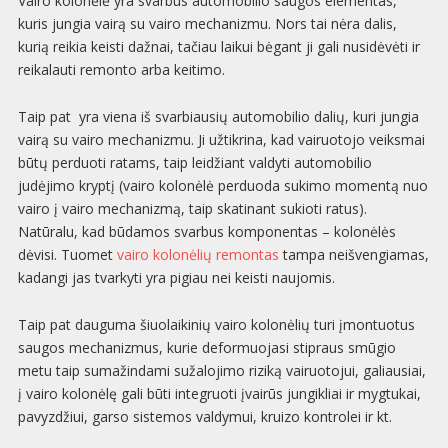
Vairo kolonėlė yra svarbus automobilio saugos elementas,
kuris jungia vairą su vairo mechanizmu. Nors tai nėra dalis,
kurią reikia keisti dažnai, tačiau laikui bėgant ji gali nusidėvėti ir
reikalauti remonto arba keitimo.
Taip pat yra viena iš svarbiausių automobilio dalių, kuri jungia
vairą su vairo mechanizmu. Ji užtikrina, kad vairuotojo veiksmai
būtų perduoti ratams, taip leidžiant valdyti automobilio
judėjimo kryptį (vairo kolonėlė perduoda sukimo momentą nuo
vairo į vairo mechanizmą, taip skatinant sukioti ratus).
Natūralu, kad būdamos svarbus komponentas – kolonėlės
dėvisi. Tuomet
vairo kolonėlių remontas
tampa neišvengiamas,
kadangi jas tvarkyti yra pigiau nei keisti naujomis.
Taip pat dauguma šiuolaikinių vairo kolonėlių turi įmontuotus
saugos mechanizmus, kurie deformuojasi stipraus smūgio
metu taip sumažindami sužalojimo riziką vairuotojui, galiausiai,
į vairo kolonėlę gali būti integruoti įvairūs jungikliai ir mygtukai,
pavyzdžiui, garso sistemos valdymui, kruizo kontrolei ir kt.