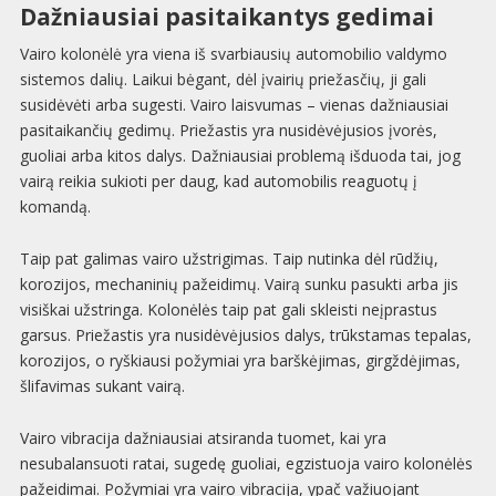
Dažniausiai pasitaikantys gedimai
Vairo kolonėlė yra viena iš svarbiausių automobilio valdymo
sistemos dalių. Laikui bėgant, dėl įvairių priežasčių, ji gali
susidėvėti arba sugesti. Vairo laisvumas – vienas dažniausiai
pasitaikančių gedimų. Priežastis yra nusidėvėjusios įvorės,
guoliai arba kitos dalys. Dažniausiai problemą išduoda tai, jog
vairą reikia sukioti per daug, kad automobilis reaguotų į
komandą.
Taip pat galimas vairo užstrigimas. Taip nutinka dėl rūdžių,
korozijos, mechaninių pažeidimų. Vairą sunku pasukti arba jis
visiškai užstringa. Kolonėlės taip pat gali skleisti neįprastus
garsus. Priežastis yra nusidėvėjusios dalys, trūkstamas tepalas,
korozijos, o ryškiausi požymiai yra barškėjimas, girgždėjimas,
šlifavimas sukant vairą.
Vairo vibracija dažniausiai atsiranda tuomet, kai yra
nesubalansuoti ratai, sugedę guoliai, egzistuoja vairo kolonėlės
pažeidimai. Požymiai yra vairo vibracija, ypač važiuojant