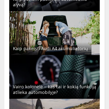
alyvą?
Kaip pakeisti Audi A4 akumuliatorių
Vairo kolonėlė – kas tai ir kokią funkciją
atlieka automobilyje?