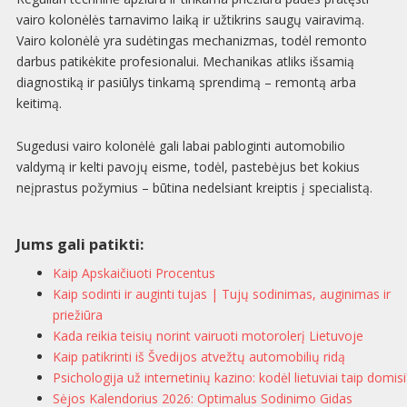
vairo kolonėlės tarnavimo laiką ir užtikrins saugų vairavimą.
Vairo kolonėlė yra sudėtingas mechanizmas, todėl remonto
darbus patikėkite profesionalui. Mechanikas atliks išsamią
diagnostiką ir pasiūlys tinkamą sprendimą – remontą arba
keitimą.
Sugedusi vairo kolonėlė gali labai pabloginti automobilio
valdymą ir kelti pavojų eisme, todėl, pastebėjus bet kokius
neįprastus požymius – būtina nedelsiant kreiptis į specialistą.
Jums gali patikti:
Kaip Apskaičiuoti Procentus
Kaip sodinti ir auginti tujas | Tujų sodinimas, auginimas ir
priežiūra
Kada reikia teisių norint vairuoti motorolerį Lietuvoje
Kaip patikrinti iš Švedijos atvežtų automobilių ridą
Psichologija už internetinių kazino: kodėl lietuviai taip domisi
Sėjos Kalendorius 2026: Optimalus Sodinimo Gidas