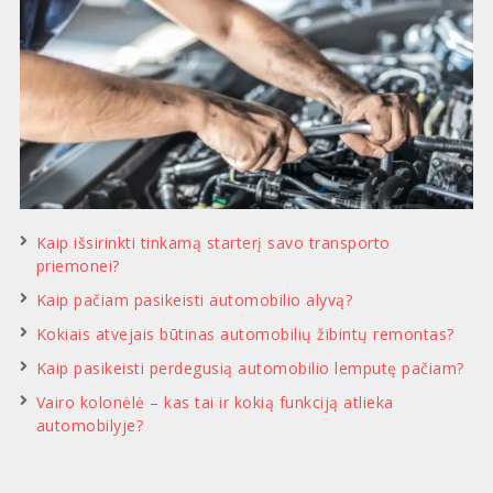
Kaip išsirinkti tinkamą starterį savo transporto
priemonei?
Kaip pačiam pasikeisti automobilio alyvą?
Kokiais atvejais būtinas automobilių žibintų remontas?
Kaip pasikeisti perdegusią automobilio lemputę pačiam?
Vairo kolonėlė – kas tai ir kokią funkciją atlieka
automobilyje?