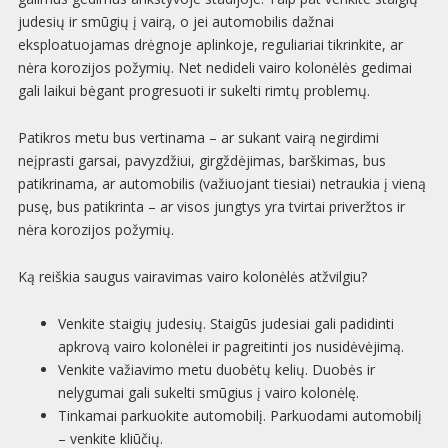
judesių ir smūgių į vairą, o jei automobilis dažnai
eksploatuojamas drėgnoje aplinkoje, reguliariai tikrinkite, ar
nėra korozijos požymių. Net nedideli vairo kolonėlės gedimai
gali laikui bėgant progresuoti ir sukelti rimtų problemų.
Patikros metu bus vertinama – ar sukant vairą negirdimi
neįprasti garsai, pavyzdžiui, girgždėjimas, barškimas, bus
patikrinama, ar automobilis (važiuojant tiesiai) netraukia į vieną
pusę, bus patikrinta – ar visos jungtys yra tvirtai priveržtos ir
nėra korozijos požymių.
Ką reiškia saugus vairavimas vairo kolonėlės atžvilgiu?
Venkite staigių judesių. Staigūs judesiai gali padidinti
apkrovą vairo kolonėlei ir pagreitinti jos nusidėvėjimą.
Venkite važiavimo metu duobėtų kelių. Duobės ir
nelygumai gali sukelti smūgius į vairo kolonėlę.
Tinkamai parkuokite automobilį. Parkuodami automobilį
– venkite kliūčių.