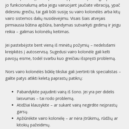
jo funkcionalumą arba jeigu vairuojant jaučiate vibraciją, ypač
didesniu greičiu, tai gali būti susiję su vairo kolonėlės arba kitų
vairo sistemos dalių nusidėvėjimu. Visais šiais atvejais
pirmiausia būtina apžiūra, bandymas sutvarkyti gedimą ir jeigu
reikia – galimas kolonėlių keitimas.
Jei pastebėjote bent vieną iš minėtų požymių – nedelsdami
kreipkitės į autoservisą. Sugedusi vairo kolonėlė gali kelti
pavojų eisme, todėl svarbu kuo greičiau išspręsti problemą.
Nors vairo kolonėlės būklę tiksliai gali įvertinti tik specialistas –
galite patys atlikti keletą paprastų patikrų:
Pabandykite pajudinti vairą iš šono. Jei yra per didelis
laisvumas – tai rodo problemą.
Atidžiai klausykite – ar sukant vairą negirdite neįprastų
garsų.
Apžiūrėkite vairo kolonėlę – ar nėra įtrūkimų, rūdžių ar
kitokių pažeidimų.