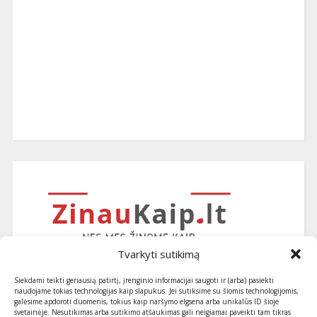
Tvarkyti sutikimą
Siekdami teikti geriausią patirtį, įrenginio informacijai saugoti ir (arba) pasiekti
naudojame tokias technologijas kaip slapukus. Jei sutiksime su šiomis technologijomis,
galėsime apdoroti duomenis, tokius kaip naršymo elgsena arba unikalūs ID šioje
svetainėje. Nesutikimas arba sutikimo atšaukimas gali neigiamai paveikti tam tikras