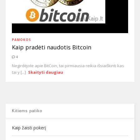
PAMOKOS
Kaip pradėti naudotis Bitcoin
4
Negirdėjote apie BitCoin, tai pirmiausia reikia išsiaiškinti kas
tai y [...]
Skaityti daugiau
Kitiems patiko
Kaip žaisti pokerį