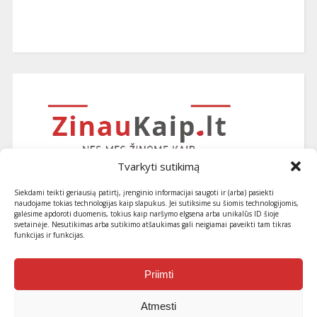
Tvarkyti sutikimą
Siekdami teikti geriausią patirtį, įrenginio informacijai saugoti ir (arba) pasiekti
naudojame tokias technologijas kaip slapukus. Jei sutiksime su šiomis technologijomis,
galėsime apdoroti duomenis, tokius kaip naršymo elgsena arba unikalūs ID šioje
svetainėje. Nesutikimas arba sutikimo atšaukimas gali neigiamai paveikti tam tikras
funkcijas ir funkcijas.
Užsiprenumeruokite naujausius
straipsnius ir patarimus
Priimti
Atmesti