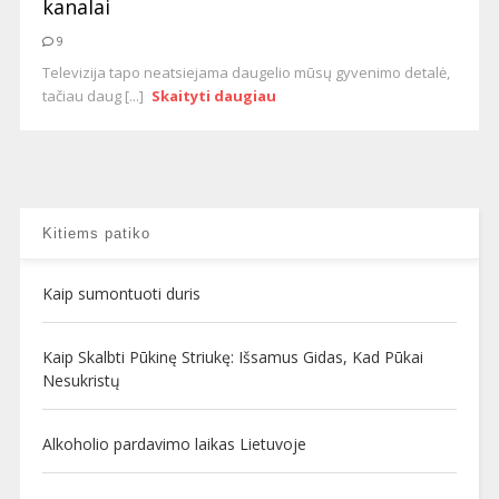
kanalai
9
Televizija tapo neatsiejama daugelio mūsų gyvenimo detalė,
tačiau daug [...]
Skaityti daugiau
Kitiems patiko
Kaip sumontuoti duris
Kaip Skalbti Pūkinę Striukę: Išsamus Gidas, Kad Pūkai
Nesukristų
Alkoholio pardavimo laikas Lietuvoje