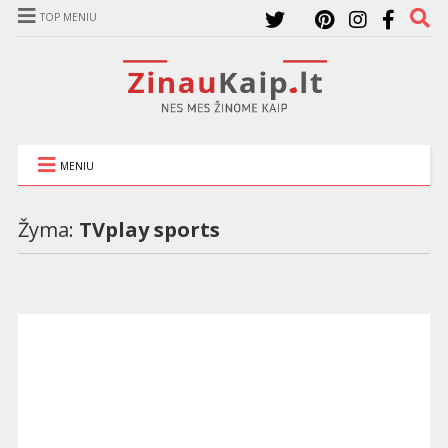
TOP MENIU
MENIU
Žyma:
TVplay sports