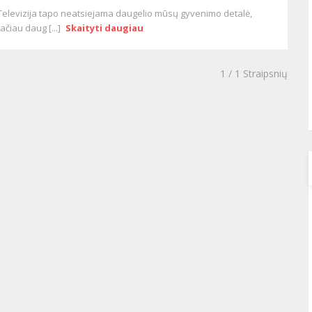
Televizija tapo neatsiejama daugelio mūsų gyvenimo detalė,
tačiau daug [...]
Skaityti daugiau
1
/ 1 Straipsnių