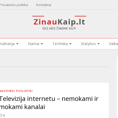
Privatumo politika
Kontaktai
Kulinarija
Namai
Technika
Statybos
Vaika
NAUDINGI PUSLAPIAI
Televizija internetu – nemokami ir
mokami kanalai
9