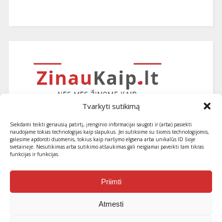
Tvarkyti sutikimą
Siekdami teikti geriausią patirtį, įrenginio informacijai saugoti ir (arba) pasiekti
naudojame tokias technologijas kaip slapukus. Jei sutiksime su šiomis technologijomis,
galėsime apdoroti duomenis, tokius kaip naršymo elgsena arba unikalūs ID šioje
svetainėje. Nesutikimas arba sutikimo atšaukimas gali neigiamai paveikti tam tikras
funkcijas ir funkcijas.
Užsiprenumeruokite naujausius
straipsnius ir patarimus
Priimti
Atmesti