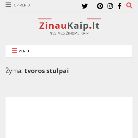
TOP MENIU
MENIU
Žyma:
tvoros stulpai