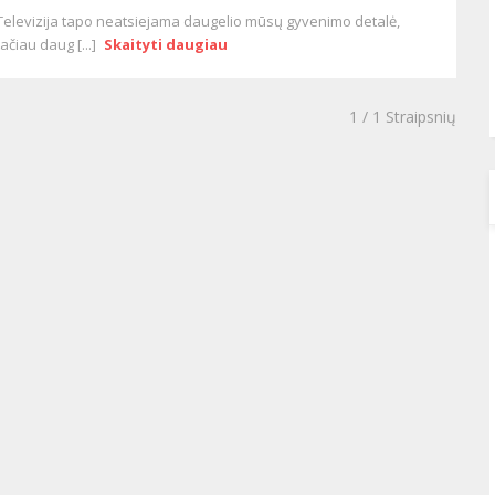
Televizija tapo neatsiejama daugelio mūsų gyvenimo detalė,
tačiau daug [...]
Skaityti daugiau
1
/ 1 Straipsnių