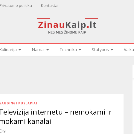
Privatumo politika
Kontaktai
Kulinarija
Namai
Technika
Statybos
Vaika
NAUDINGI PUSLAPIAI
Televizija internetu – nemokami ir
mokami kanalai
9