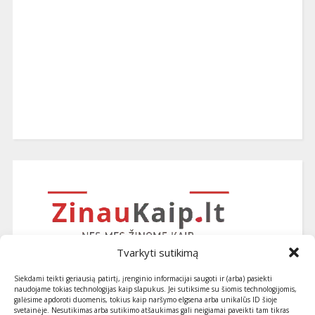
Tvarkyti sutikimą
Siekdami teikti geriausią patirtį, įrenginio informacijai saugoti ir (arba) pasiekti
naudojame tokias technologijas kaip slapukus. Jei sutiksime su šiomis technologijomis,
galėsime apdoroti duomenis, tokius kaip naršymo elgsena arba unikalūs ID šioje
svetainėje. Nesutikimas arba sutikimo atšaukimas gali neigiamai paveikti tam tikras