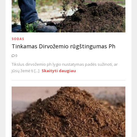
SODAS
Tinkamas Dirvožemio rūgštingumas Ph
0
Tikslus dirvožemio ph lygio nustatymas padės sužinoti, ar
jūsų žemė ti [...]
Skaityti daugiau