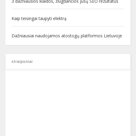
3 dažniausios klaidos, žlugdančios jūsų SEO rezultatus
Kaip teisingai taupyti elektrą
Dažniausiai naudojamos atostogų platformos Lietuvoje
straipsniai