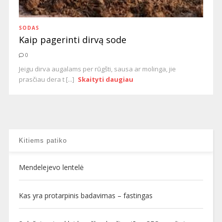
SODAS
Kaip pagerinti dirvą sode
0
Jeigu dirva augalams per rūgšti, sausa ar molinga, jie
prasčiau dera t [...]
Skaityti daugiau
Kitiems patiko
Mendelejevo lentelė
Kas yra protarpinis badavimas – fastingas