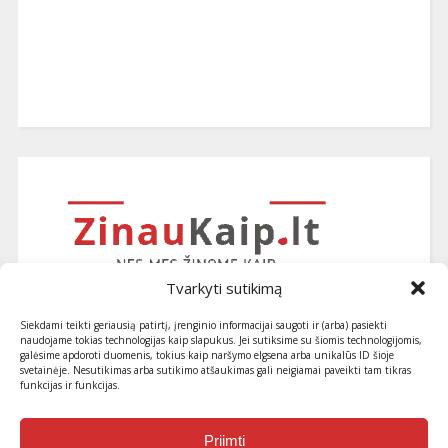
Tvarkyti sutikimą
Siekdami teikti geriausią patirtį, įrenginio informacijai saugoti ir (arba) pasiekti
naudojame tokias technologijas kaip slapukus. Jei sutiksime su šiomis technologijomis,
galėsime apdoroti duomenis, tokius kaip naršymo elgsena arba unikalūs ID šioje
svetainėje. Nesutikimas arba sutikimo atšaukimas gali neigiamai paveikti tam tikras
funkcijas ir funkcijas.
Užsiprenumeruokite naujausius
straipsnius ir patarimus
Priimti