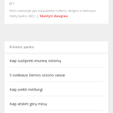
1
Nors Lietuvoje jau sulaukėme rudens, drėgno ir tamsaus
metų lauko, dėl [...]
Skaityti daugiau
Kitiems patiko
Kaip sustiprinti imuninę sistemą
5 sveikiausi žiemos sezono vaisiai
Kaip įveikti mėšlungi
Kaip atskirti gerą mėsą