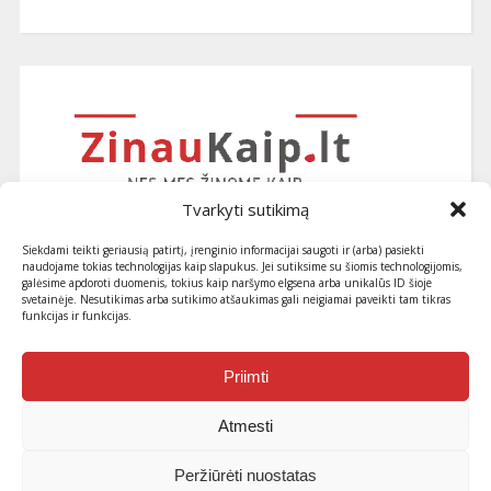
Tvarkyti sutikimą
Siekdami teikti geriausią patirtį, įrenginio informacijai saugoti ir (arba) pasiekti
naudojame tokias technologijas kaip slapukus. Jei sutiksime su šiomis technologijomis,
galėsime apdoroti duomenis, tokius kaip naršymo elgsena arba unikalūs ID šioje
svetainėje. Nesutikimas arba sutikimo atšaukimas gali neigiamai paveikti tam tikras
funkcijas ir funkcijas.
Užsiprenumeruokite naujausius
straipsnius ir patarimus
Priimti
Atmesti
Peržiūrėti nuostatas