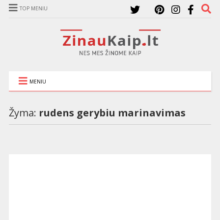
TOP MENIU
MENIU
Žyma:
rudens gerybiu marinavimas