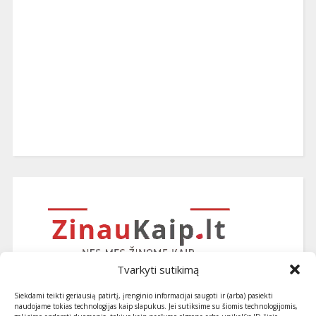
Tvarkyti sutikimą
Siekdami teikti geriausią patirtį, įrenginio informacijai saugoti ir (arba) pasiekti
naudojame tokias technologijas kaip slapukus. Jei sutiksime su šiomis technologijomis,