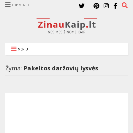
TOP MENIU
MENIU
Žyma:
Pakeltos daržovių lysvės