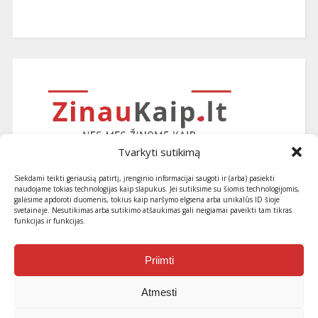
Tvarkyti sutikimą
Siekdami teikti geriausią patirtį, įrenginio informacijai saugoti ir (arba) pasiekti
naudojame tokias technologijas kaip slapukus. Jei sutiksime su šiomis technologijomis,
galėsime apdoroti duomenis, tokius kaip naršymo elgsena arba unikalūs ID šioje
svetainėje. Nesutikimas arba sutikimo atšaukimas gali neigiamai paveikti tam tikras
funkcijas ir funkcijas.
Užsiprenumeruokite naujausius
straipsnius ir patarimus
Priimti
Atmesti