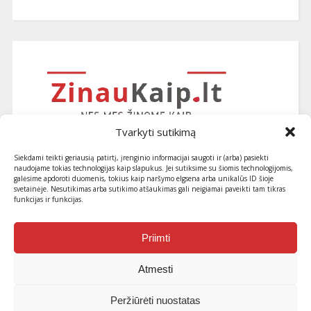
Tvarkyti sutikimą
Siekdami teikti geriausią patirtį, įrenginio informacijai saugoti ir (arba) pasiekti
naudojame tokias technologijas kaip slapukus. Jei sutiksime su šiomis technologijomis,
galėsime apdoroti duomenis, tokius kaip naršymo elgsena arba unikalūs ID šioje
svetainėje. Nesutikimas arba sutikimo atšaukimas gali neigiamai paveikti tam tikras
funkcijas ir funkcijas.
Užsiprenumeruokite naujausius
straipsnius ir patarimus
Priimti
Atmesti
Peržiūrėti nuostatas