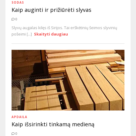
SODAS
Kaip auginti ir prižiūrėti slyvas
0
Slyvų augalas kilęs iš Sirijos. Tai erškėtinių šeimos slyvinių
pošeimi [...]
Skaityti daugiau
APDAILA
Kaip išsirinkti tinkamą medieną
0