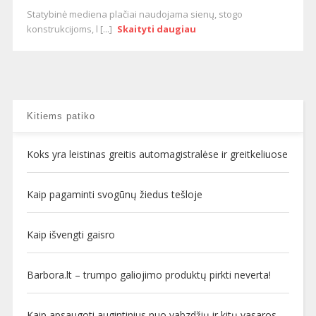
Statybinė mediena plačiai naudojama sienų, stogo
konstrukcijoms, l [...]
Skaityti daugiau
Kitiems patiko
Koks yra leistinas greitis automagistralėse ir greitkeliuose
Kaip pagaminti svogūnų žiedus tešloje
Kaip išvengti gaisro
Barbora.lt – trumpo galiojimo produktų pirkti neverta!
Kaip apsaugoti augintinius nuo vabzdžių ir kitų vasaros