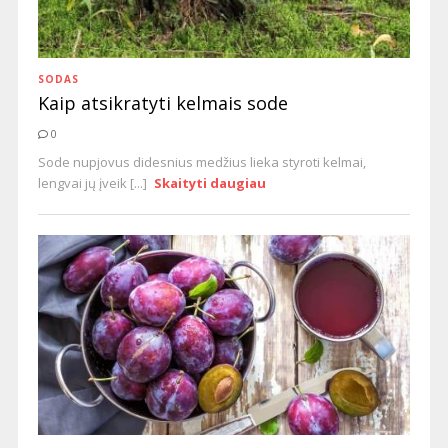
SODAS
Kaip atsikratyti kelmais sode
0
Sode nupjovus didesnius medžius lieka styroti kelmai,
lengvai jų įveik [...]
Skaityti daugiau