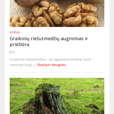
SODAS
Graikinių riešutmedžių auginimas ir
priežiūra
3
Graikiniai riešutmedžiai – tai ilgaamžiai medžiai, kurie
Lietuvoje aug [...]
Skaityti daugiau