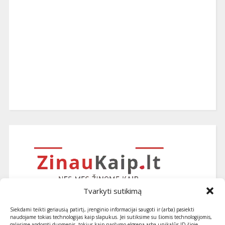
Tvarkyti sutikimą
Siekdami teikti geriausią patirtį, įrenginio informacijai saugoti ir (arba) pasiekti
naudojame tokias technologijas kaip slapukus. Jei sutiksime su šiomis technologijomis,
galėsime apdoroti duomenis, tokius kaip naršymo elgsena arba unikalūs ID šioje