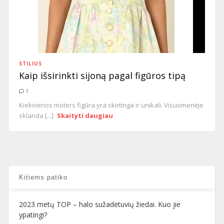
STILIUS
Kaip išsirinkti sijoną pagal figūros tipą
1
Kiekvienos moters figūra yra skirtinga ir unikali. Visuomenėje
sklanda [...]
Skaityti daugiau
Kitiems patiko
2023 metų TOP – halo sužadėtuvių žiedai. Kuo jie
ypatingi?