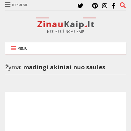
TOP MENIU
MENIU
Žyma:
madingi akiniai nuo saules