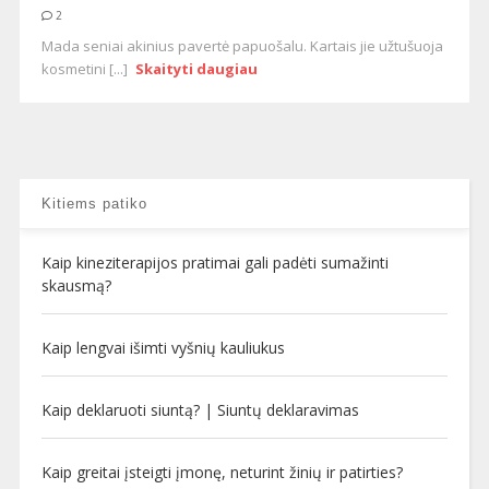
2
Mada seniai akinius pavertė papuošalu. Kartais jie užtušuoja
kosmetini [...]
Skaityti daugiau
Kitiems patiko
Kaip kineziterapijos pratimai gali padėti sumažinti
skausmą?
Kaip lengvai išimti vyšnių kauliukus
Kaip deklaruoti siuntą? | Siuntų deklaravimas
Kaip greitai įsteigti įmonę, neturint žinių ir patirties?