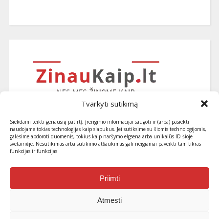
Tvarkyti sutikimą
Siekdami teikti geriausią patirtį, įrenginio informacijai saugoti ir (arba) pasiekti
naudojame tokias technologijas kaip slapukus. Jei sutiksime su šiomis technologijomis,
galėsime apdoroti duomenis, tokius kaip naršymo elgsena arba unikalūs ID šioje
svetainėje. Nesutikimas arba sutikimo atšaukimas gali neigiamai paveikti tam tikras
funkcijas ir funkcijas.
Užsiprenumeruokite naujausius
straipsnius ir patarimus
Priimti
Atmesti