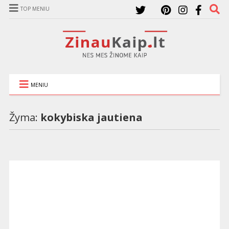
TOP MENIU
MENIU
Žyma:
kokybiska jautiena