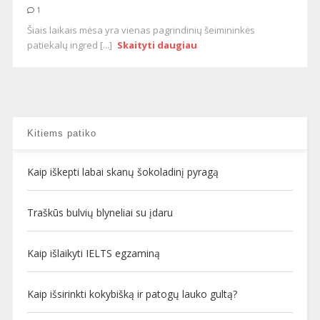
1
Šiais laikais mėsa yra vienas pagrindinių šeimininkės
patiekalų ingred [...]
Skaityti daugiau
Kitiems patiko
Kaip iškepti labai skanų šokoladinį pyragą
Traškūs bulvių blyneliai su įdaru
Kaip išlaikyti IELTS egzaminą
Kaip išsirinkti kokybišką ir patogų lauko gultą?