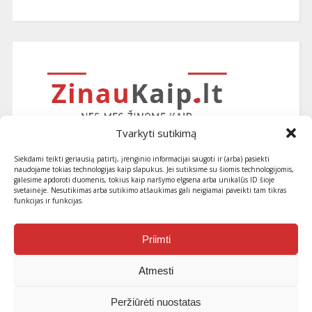
Tvarkyti sutikimą
Siekdami teikti geriausią patirtį, įrenginio informacijai saugoti ir (arba) pasiekti
naudojame tokias technologijas kaip slapukus. Jei sutiksime su šiomis technologijomis,
galėsime apdoroti duomenis, tokius kaip naršymo elgsena arba unikalūs ID šioje
svetainėje. Nesutikimas arba sutikimo atšaukimas gali neigiamai paveikti tam tikras
funkcijas ir funkcijas.
Užsiprenumeruokite naujausius
straipsnius ir patarimus
Priimti
Atmesti
Peržiūrėti nuostatas