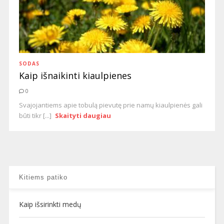
SODAS
Kaip išnaikinti kiaulpienes
0
Svajojantiems apie tobulą pievutę prie namų kiaulpienės gali
būti tikr [...]
Skaityti daugiau
Kitiems patiko
Kaip išsirinkti medų