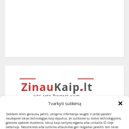
Tvarkyti sutikimą
Siekdami teikti geriausią patirtį, įrenginio informacijai saugoti ir (arba) pasiekti
naudojame tokias technologijas kaip slapukus. Jei sutiksime su šiomis technologijomis,
galėsime apdoroti duomenis, tokius kaip naršymo elgsena arba unikalūs ID šioje
svetainėje. Nesutikimas arba sutikimo atšaukimas gali neigiamai paveikti tam tikras