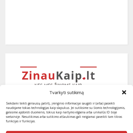
Tvarkyti sutikimą
Siekdami teikti geriausią patirtį, įrenginio informacijai saugoti ir (arba) pasiekti
naudojame tokias technologijas kaip slapukus. Jei sutiksime su šiomis technologijomis,
galėsime apdoroti duomenis, tokius kaip naršymo elgsena arba unikalūs ID šioje
svetainėje. Nesutikimas arba sutikimo atšaukimas gali neigiamai paveikti tam tikras
funkcijas ir funkcijas.
Užsiprenumeruokite naujausius