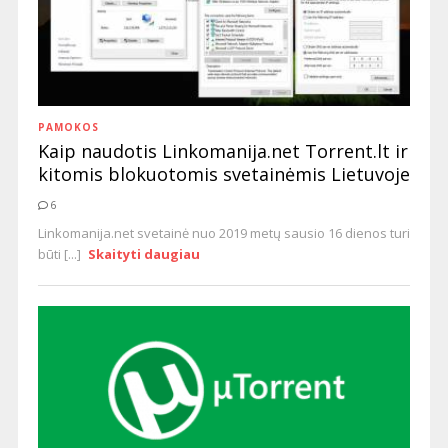
PAMOKOS
Kaip naudotis Linkomanija.net Torrent.lt ir
kitomis blokuotomis svetainėmis Lietuvoje
6
Linkomanija.net svetainė nuo 2019 metų sausio 16 dienos turi
būti [...]
Skaityti daugiau