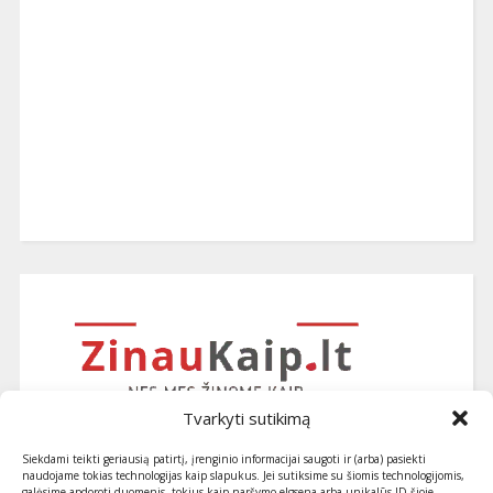
Tvarkyti sutikimą
Siekdami teikti geriausią patirtį, įrenginio informacijai saugoti ir (arba) pasiekti
naudojame tokias technologijas kaip slapukus. Jei sutiksime su šiomis technologijomis,
galėsime apdoroti duomenis, tokius kaip naršymo elgsena arba unikalūs ID šioje