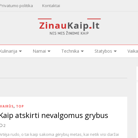
Privatumo politika
Kontaktai
Kulinarija
Namai
Technika
Statybos
Vaika
,
ĮVAIRŪS
TOP
Kaip atskirti nevalgomus grybus
2
Artėja rudo, o tai kaip sakoma gėrybių metas, kai netik visi daržai