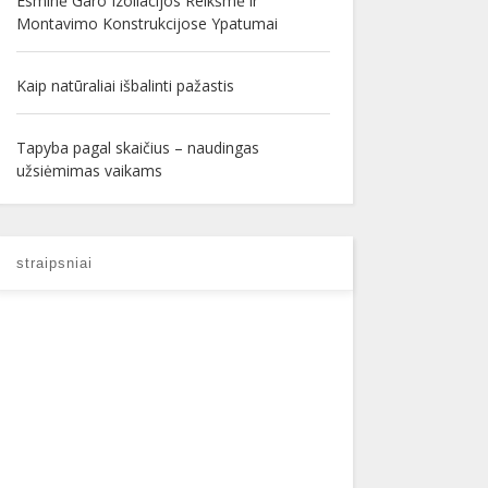
Esminė Garo Izoliacijos Reikšmė ir
Montavimo Konstrukcijose Ypatumai
Kaip natūraliai išbalinti pažastis
Tapyba pagal skaičius – naudingas
užsiėmimas vaikams
straipsniai