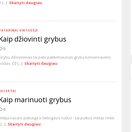
r [...]
Skaityti daugiau
PATARIMAI VIRTUVĖJE
Kaip džiovinti grybus
0
Grybų džiovinimas tai pats patikimiausias grybų konservavimo
būdas. Dž [...]
Skaityti daugiau
RECEPTAI
Kaip marinuoti grybus
0
Artėja vasaro pabaiga ir lietingasis ruduo - tai puikus metas rinkti
 [...]
Skaityti daugiau