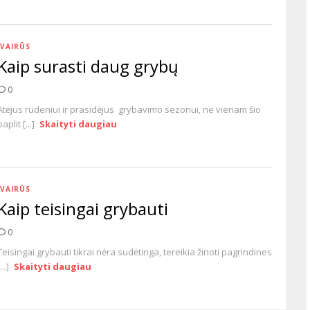
ĮVAIRŪS
Kaip surasti daug grybų
0
Atėjus rudeniui ir prasidėjus grybavimo sezonui, ne vienam šio
paplit [...]
Skaityti daugiau
ĮVAIRŪS
Kaip teisingai grybauti
0
Teisingai grybauti tikrai nėra sudėtinga, tereikia žinoti pagrindines
...]
Skaityti daugiau