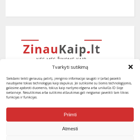
Tvarkyti sutikimą
Siekdami teikti geriausią patirtį, įrenginio informacijai saugoti ir (arba) pasiekti
naudojame tokias technologijas kaip slapukus. Jei sutiksime su šiomis technologijomis,
galėsime apdoroti duomenis, tokius kaip naršymo elgsena arba unikalūs ID šioje
svetainėje. Nesutikimas arba sutikimo atšaukimas gali neigiamai paveikti tam tikras
funkcijas ir funkcijas.
Užsiprenumeruokite naujausius
straipsnius ir patarimus
Priimti
Atmesti