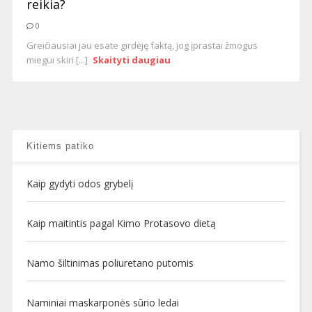
reikia?
0
Greičiausiai jau esate girdėję faktą, jog įprastai žmogus
miegui skiri [...]
Skaityti daugiau
Kitiems patiko
Kaip gydyti odos grybelį
Kaip maitintis pagal Kimo Protasovo dietą
Namo šiltinimas poliuretano putomis
Naminiai maskarponės sūrio ledai