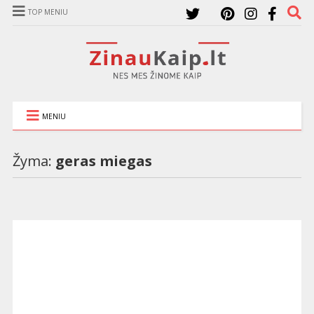
TOP MENIU
MENIU
Žyma:
geras miegas