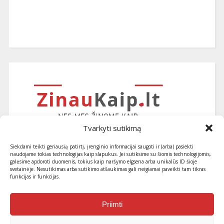
Tvarkyti sutikimą
Siekdami teikti geriausią patirtį, įrenginio informacijai saugoti ir (arba) pasiekti
naudojame tokias technologijas kaip slapukus. Jei sutiksime su šiomis technologijomis,
galėsime apdoroti duomenis, tokius kaip naršymo elgsena arba unikalūs ID šioje
svetainėje. Nesutikimas arba sutikimo atšaukimas gali neigiamai paveikti tam tikras
funkcijas ir funkcijas.
Užsiprenumeruokite naujausius
straipsnius ir patarimus
Priimti