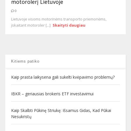
motorolerį Lietuvoje
0
Lietuvoje visoms motorinėms transporto priemonėms,
įskaitant motoroler [...]
Skaityti daugiau
Kitiems patiko
Kaip prasta laikysena gali sukelti kvėpavimo problemų?
IBKR – geriausias brokeris ETF investavimui
Kaip Skalbti Pūkinę Striukę: Išsamus Gidas, Kad Pūkai
Nesukristų