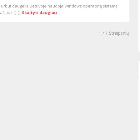
Turbūt daugelis Lietuvoje naudoja Windows operacinę sistemą.
tačiau ti [...]
Skaityti daugiau
1
/ 1 Straipsnių