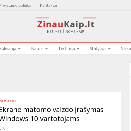
Privatumo politika
Kontaktai
Kulinarija
Namai
Technika
Statybos
Vaika
PAMOKOS
Ekrane matomo vaizdo įrašymas
Windows 10 vartotojams
0