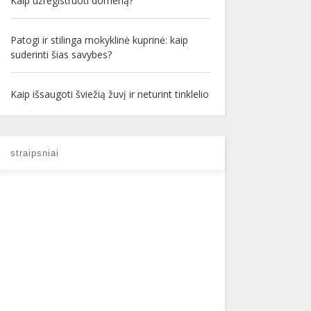
Kaip užregistruoti domeną?
Patogi ir stilinga mokyklinė kuprinė: kaip
suderinti šias savybes?
Kaip išsaugoti šviežią žuvį ir neturint tinklelio
straipsniai