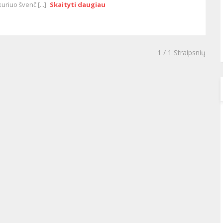
kuriuo švenč [...]
Skaityti daugiau
1
/ 1 Straipsnių