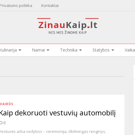
Privatumo politika
Kontaktai
Kulinarija
Namai
Technika
Statybos
Vaika
ĮVAIRŪS
Kaip dekoruoti vestuvių automobilį
0
Vestuvės arba vedybos – ceremonija, iškilmingas renginys,