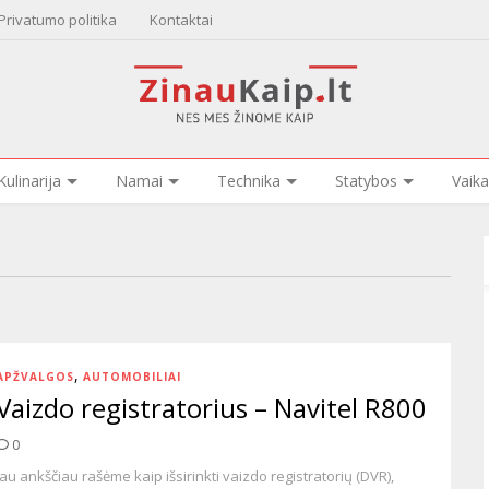
Privatumo politika
Kontaktai
Kulinarija
Namai
Technika
Statybos
Vaika
,
APŽVALGOS
AUTOMOBILIAI
Vaizdo registratorius – Navitel R800
0
Jau ankščiau rašėme kaip išsirinkti vaizdo registratorių (DVR),