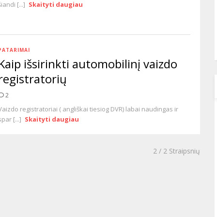
šiandi [...]
Skaityti daugiau
PATARIMAI
Kaip išsirinkti automobilinį vaizdo
registratorių
2
Vaizdo registratoriai ( angliškai tiesiog DVR) labai naudingas ir
spar [...]
Skaityti daugiau
2
/ 2 Straipsnių