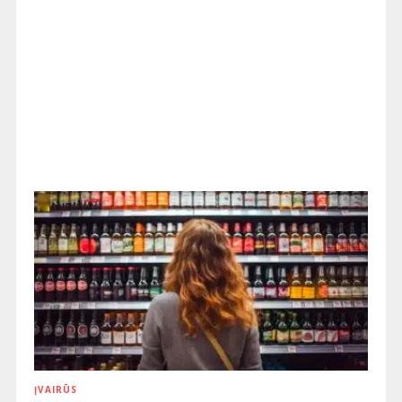
ĮVAIRŪS