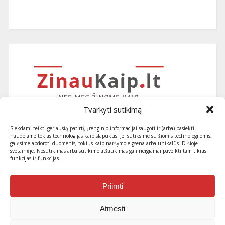
Tvarkyti sutikimą
Siekdami teikti geriausią patirtį, įrenginio informacijai saugoti ir (arba) pasiekti
naudojame tokias technologijas kaip slapukus. Jei sutiksime su šiomis technologijomis,
galėsime apdoroti duomenis, tokius kaip naršymo elgsena arba unikalūs ID šioje
svetainėje. Nesutikimas arba sutikimo atšaukimas gali neigiamai paveikti tam tikras
funkcijas ir funkcijas.
Užsiprenumeruokite naujausius
straipsnius ir patarimus
Priimti
Atmesti