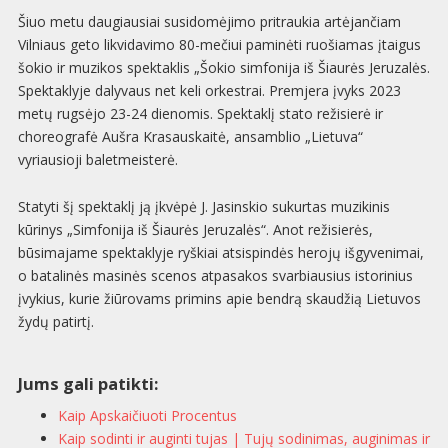
Šiuo metu daugiausiai susidomėjimo pritraukia artėjančiam
Vilniaus geto likvidavimo 80-mečiui paminėti ruošiamas įtaigus
šokio ir muzikos spektaklis „Šokio simfonija iš Šiaurės Jeruzalės.
Spektaklyje dalyvaus net keli orkestrai. Premjera įvyks 2023
metų rugsėjo 23-24 dienomis. Spektaklį stato režisierė ir
choreografė Aušra Krasauskaitė, ansamblio „Lietuva“
vyriausioji baletmeisterė.
Statyti šį spektaklį ją įkvėpė J. Jasinskio sukurtas muzikinis
kūrinys „Simfonija iš Šiaurės Jeruzalės“. Anot režisierės,
būsimajame spektaklyje ryškiai atsispindės herojų išgyvenimai,
o batalinės masinės scenos atpasakos svarbiausius istorinius
įvykius, kurie žiūrovams primins apie bendrą skaudžią Lietuvos
žydų patirtį.
Jums gali patikti:
Kaip Apskaičiuoti Procentus
Kaip sodinti ir auginti tujas | Tujų sodinimas, auginimas ir