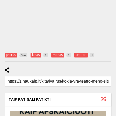
Įvairūs
kinas
menas
teatras
164
1
1
1
TAIP PAT GALI PATIKTI