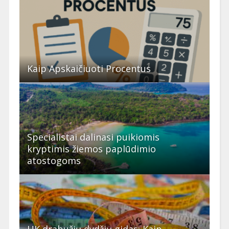
Kaip Apskaičiuoti Procentus
Specialistai dalinasi puikiomis
kryptimis žiemos paplūdimio
atostogoms
UK drabužių dydžių gidas: Kaip