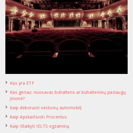
Kas yra ETF
Kas geriau: nuosavas buhalteris ar buhalterinių paslaugų
įmonė?
Kaip dekoruoti vestuvių automobilį
Kaip Apskaičiuoti Procentus
Kaip išlaikyti IELTS egzaminą