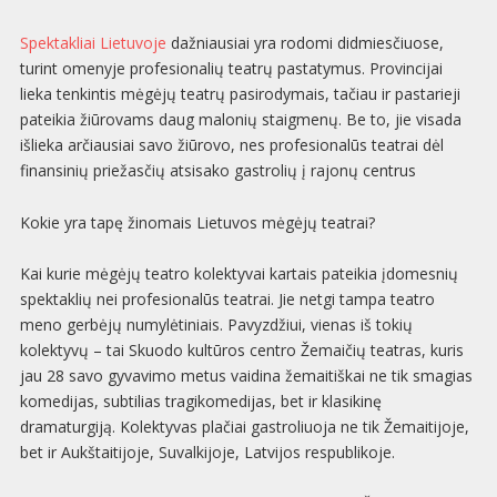
Spektakliai Lietuvoje
dažniausiai yra rodomi didmiesčiuose,
turint omenyje profesionalių teatrų pastatymus. Provincijai
lieka tenkintis mėgėjų teatrų pasirodymais, tačiau ir pastarieji
pateikia žiūrovams daug malonių staigmenų. Be to, jie visada
išlieka arčiausiai savo žiūrovo, nes profesionalūs teatrai dėl
finansinių priežasčių atsisako gastrolių į rajonų centrus
Kokie yra tapę žinomais Lietuvos mėgėjų teatrai?
Kai kurie mėgėjų teatro kolektyvai kartais pateikia įdomesnių
spektaklių nei profesionalūs teatrai. Jie netgi tampa teatro
meno gerbėjų numylėtiniais. Pavyzdžiui, vienas iš tokių
kolektyvų – tai Skuodo kultūros centro Žemaičių teatras, kuris
jau 28 savo gyvavimo metus vaidina žemaitiškai ne tik smagias
komedijas, subtilias tragikomedijas, bet ir klasikinę
dramaturgiją. Kolektyvas plačiai gastroliuoja ne tik Žemaitijoje,
bet ir Aukštaitijoje, Suvalkijoje, Latvijos respublikoje.