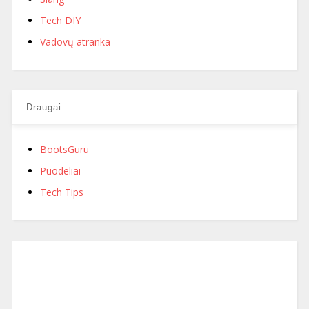
Tech DIY
Vadovų atranka
Draugai
BootsGuru
Puodeliai
Tech Tips