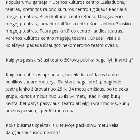
Populiarumu garsėja ir Utenos kultūros centro „Žaliaduonių“
teatras, Kretingos rajono kultūros centro Egidijaus Radžiaus
mėgėjų teatras, Biržų kultūros centro Boriso Dauguviečio
mėgėjų teatras, Jurbarko kultūros centro Konstantino Glinskio
mėgėjų teatras, Tauragės kultūros centro liaudies teatras,
Varėnos kultūros centro mėgėjų teatras „Giraitė“. Visi šie
kolektyvai padeda išsaugoti nekomercinio teatro dvasią.
Kaip yra pasiskirsčiusi teatro žiūrovų publika pagal lytį ir amžių?
Kaip rodo atliktos apklausos, beveik du trečdalius teatro
publikos sudaro moterys. Skirstant pagal amžių, pagrinde
teatrą lanko žiūrovai nuo 25 iki 34 metų amžiaus, po to seka
grupė, kurios amžius nuo 35 iki 54 metų. Kad ir kaip būtų
keista, bet patys pasyviausi teatro atžvilgiu yra žmonės, kurių
amžius persiritęs per 65 metų ribą.
Koks būsimas spektaklis Lietuvoje paskutiniu metu kelia
daugiausiai susidomėjimo?