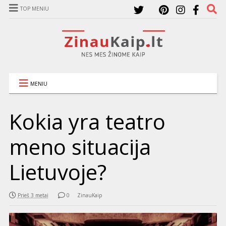
TOP MENIU
MENIU
Kokia yra teatro
meno situacija
Lietuvoje?
Prieš 3 metai
0
ZinauKaip