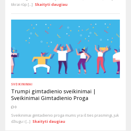
tikrai rūp [...]
Skaityti daugiau
SVEIKINIMAI
Trumpi gimtadienio sveikinimai |
Sveikinimai Gimtadienio Proga
0
Sveikinimai gimtadienio proga mums yra iš ties prasmingi, juk
džiugu i [...]
Skaityti daugiau