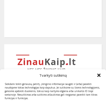
Tvarkyti sutikimą
Siekdami teikti geriausią patirtį, įrenginio informacijai saugoti ir (arba) pasiekti
naudojame tokias technologijas kaip slapukus. Jei sutiksime su šiomis technologijomis,
galėsime apdoroti duomenis, tokius kaip naršymo elgsena arba unikalūs ID šioje
svetainėje. Nesutikimas arba sutikimo atšaukimas gali neigiamai paveikti tam tikras
funkcijas ir funkcijas.
Užsiprenumeruokite naujausius