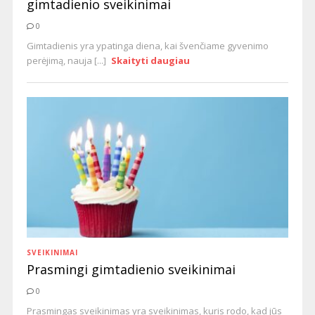
gimtadienio sveikinimai
0
Gimtadienis yra ypatinga diena, kai švenčiame gyvenimo
perėjimą, nauja [...]
Skaityti daugiau
SVEIKINIMAI
Prasmingi gimtadienio sveikinimai
0
Prasmingas sveikinimas yra sveikinimas, kuris rodo, kad jūs