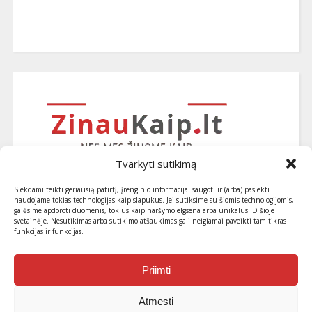
Tvarkyti sutikimą
Siekdami teikti geriausią patirtį, įrenginio informacijai saugoti ir (arba) pasiekti
naudojame tokias technologijas kaip slapukus. Jei sutiksime su šiomis technologijomis,
galėsime apdoroti duomenis, tokius kaip naršymo elgsena arba unikalūs ID šioje
svetainėje. Nesutikimas arba sutikimo atšaukimas gali neigiamai paveikti tam tikras
funkcijas ir funkcijas.
Užsiprenumeruokite naujausius
straipsnius ir patarimus
Priimti
Atmesti