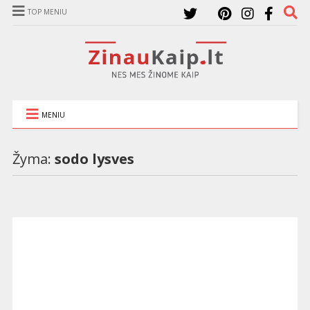
TOP MENIU
MENIU
Žyma:
sodo lysves