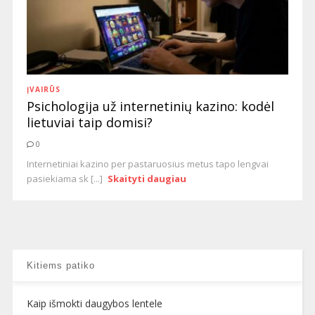
ĮVAIRŪS
Psichologija už internetinių kazino: kodėl
lietuviai taip domisi?
0
Internetiniai kazino per pastaruosius metus tapo lengvai
pasiekiama sk [...]
Skaityti daugiau
Kitiems patiko
Kaip išmokti daugybos lentele