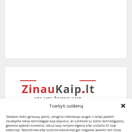
Tvarkyti sutikimą
Siekdami teikti geriausią patirtį, įrenginio informacijai saugoti ir (arba) pasiekti
naudojame tokias technologijas kaip slapukus. Jei sutiksime su šiomis technologijomis,
galėsime apdoroti duomenis, tokius kaip naršymo elgsena arba unikalūs ID šioje
svetainėje. Nesutikimas arba sutikimo atšaukimas gali neigiamai paveikti tam tikras