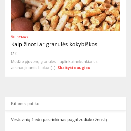
ŠILDYMAS
Kaip žinoti ar granulės kokybiškos
2
Medžio pjuvenų granulės – aplinkai nekenkiantis
atsinaujinantis biokur [...]
Skaityti daugiau
Kitiems patiko
Vestuvinių žiedų pasirinkimas pagal zodiako ženklą