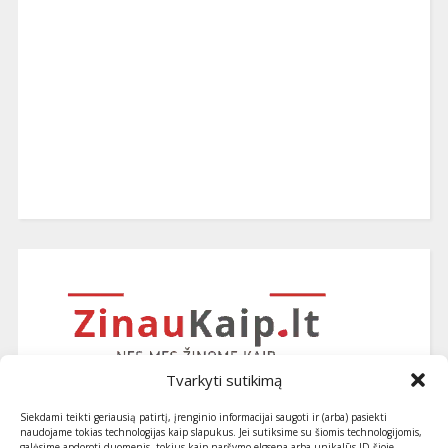
Tvarkyti sutikimą
Siekdami teikti geriausią patirtį, įrenginio informacijai saugoti ir (arba) pasiekti
naudojame tokias technologijas kaip slapukus. Jei sutiksime su šiomis technologijomis,
galėsime apdoroti duomenis, tokius kaip naršymo elgsena arba unikalūs ID šioje